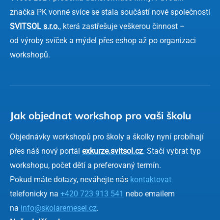
značka PK vonné svíce se stala součástí nové společnosti
SVITSOL s.r.o.
, která zastřešuje veškerou činnost –
od výroby svíček a mýdel přes eshop až po organizaci
workshopů.
Jak objednat workshop pro vaši školu
Objednávky workshopů pro školy a školky nyní probíhají
přes náš nový portál
exkurze.svitsol.cz
. Stačí vybrat typ
workshopu, počet dětí a preferovaný termín.
Pokud máte dotazy, neváhejte nás
kontaktovat
telefonicky na
+420 723 913 541
nebo emailem
na
info@skolaremesel.cz
.