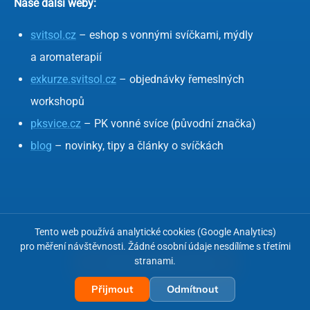
Naše další weby:
svitsol.cz
– eshop s vonnými svíčkami, mýdly
a aromaterapií
exkurze.svitsol.cz
– objednávky řemeslných
workshopů
pksvice.cz
– PK vonné svíce (původní značka)
blog
– novinky, tipy a články o svíčkách
Tento web používá analytické cookies (Google Analytics)
pro měření návštěvnosti. Žádné osobní údaje nesdílíme s třetími
stranami.
← Zpět na hlavní stránku
Přijmout
Odmítnout