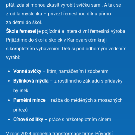
ptát, zda si mohou zkusit vyrobit svíčku sami. A tak se
zrodila myšlenka – přivézt řemeslnou dílnu přímo
za dětmi do škol.
Škola řemesel
je pojízdná a interaktivní řemeslná výroba.
Přijíždíme do škol a školek v Karlovarském kraji
s kompletním vybavením. Děti si pod odborným vedením
vyrábí:
Vonné svíčky
– litím, namáčením i zdobením
Bylinková mýdla
– z rostlinného základu s přídavky
bylinek
Pamětní mince
– ražba do měděných a mosazných
přířezů
Cínové odlitky
– práce s nízkoteplotním cínem
V roce 2024 proběhla transformace firmy. Původní