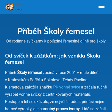
Přejít na obsah
Příběh Školy řemesel
Od rodinné svíčkárny k pojízdné řemeslné dílně pro školy
Od svíček k zážitkům: jak vznikla Škola
řemesel
Příběh
Školy řemesel
začíná v roce 2001 v malé dílně
v Královském Poříčí u Sokolova. Tehdy Pavlína
Klemerová založila značku
PK vonné svíce
a začala ručně
vyrábět vonné svíčky z certifikovaných materiálů.
Postupem let se ukázalo, že největší radost přináší nejen
hotové výrobky, ale
samotný proces tvorby
. Lidé se začali